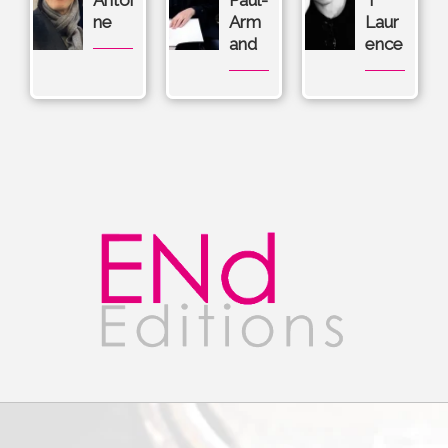
Antoi
Paul-
T
ne
Arm
Laur
and
ence