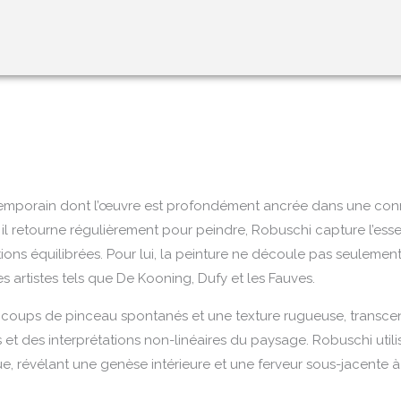
emporain dont l’œuvre est profondément ancrée dans une conne
ù il retourne régulièrement pour peindre, Robuschi capture l’es
ns équilibrées. Pour lui, la peinture ne découle pas seulement 
s artistes tels que De Kooning, Dufy et les Fauves.
s coups de pinceau spontanés et une texture rugueuse, transce
 des interprétations non-linéaires du paysage. Robuschi utilis
 révélant une genèse intérieure et une ferveur sous-jacente à l