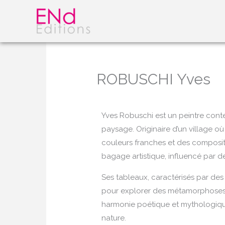
Aller
au
contenu
ROBUSCHI Yves
Yves Robuschi est un peintre cont
paysage. Originaire d’un village o
couleurs franches et des compositio
bagage artistique, influencé par de
Ses tableaux, caractérisés par de
pour explorer des métamorphoses et
harmonie poétique et mythologique,
nature.